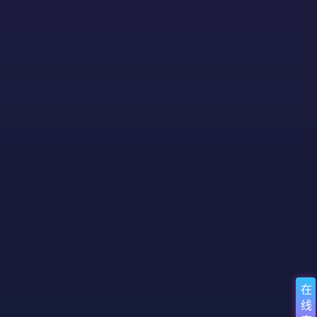
登录网站即可找到入口，随时咨